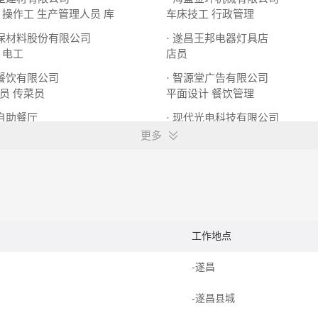
 操作工
生产管理人员 库
车床技工
行政管理
环保材料股份有限公司
· 遂昌王邦电器灯具店
电工
店员
记餐饮有限公司
· 智源堂广告有限公司
员
传菜员
平面设计
餐饮管理
线自助餐厅
· 现代光电科技有限公司
厨工
店长
仓库管理
更多
工作地点
厅
-遂昌
-遂昌县城