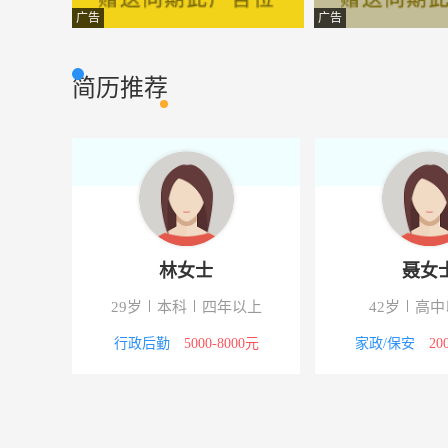
营业员
松山鼎实业有
市场营销
广告
广告
外销业务员
全泰贸易有限
市场营销
简历推荐
洗碗工
瓯豪美食坊
市场营销
服务员
绿茶致青春
市场营销
跑菜员
丽水天天渔港
市场营销
业务经理
全泰贸易有限
市场营销
林女士
聂女
跟单员
金华谊昇光电有
市场营销
29岁
本科
四年以上
42岁
高中
点菜员
丽水天天渔港
市场营销
5000元
行政后勤
5000-8000元
家政/保安
20