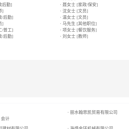
政后勤]
· 聂女士 [家政/保安]
师]
· 沈女士 [文员]
政/后勤]
· 温女士 [文员]
员]
· 马先生 [其他职位]
工/普工]
· 项女士 [餐饮服务]
政/后勤]
· 刘女士 [教师]
· 丽水翰思凯贸易有限公司
会计
新型建材有限公司
· 海盛金环机械有限公司