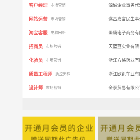
客户经理
源诚企业事务代
市场营销
网站运营
遂昌嘉言民生事
市场营销
淘宝客服
墨唐电子商务有
电脑网络
招商员
天蓝蓝实业有
市场营销
化验员
浙江方格药业有
市场营销
质量工程师
浙江欧凯车业有
质控安检
设计师
全泰贸易有限
市场营销
面包师傅
小茶蜜语蛋糕
市场营销
迎宾
瓯豪美食坊
市场营销
传菜员
瓯豪美食坊
市场营销