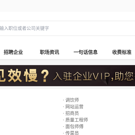
招聘企业
职场资讯
一句话信息
收费标准
· 调饮师
· 网站运营
· 招商员
· 质量工程师
· 面包师傅
· 传菜员